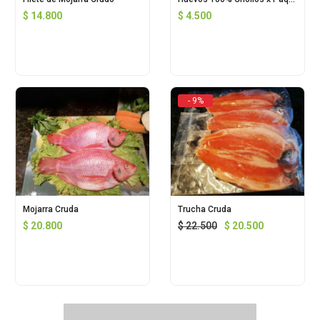
$
14.800
$
4.500
- 9%
Mojarra Cruda
Trucha Cruda
$
20.800
$
22.500
$
20.500