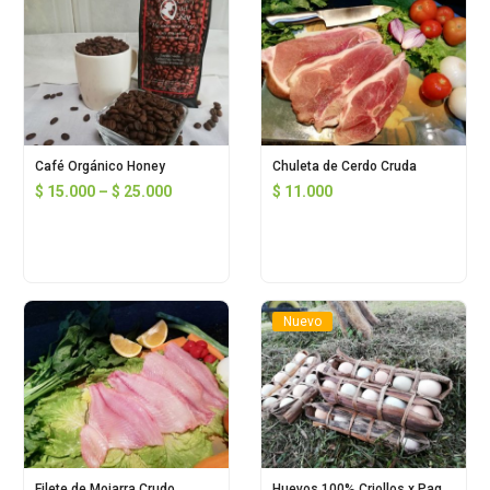
Café Orgánico Honey
Chuleta de Cerdo Cruda
$
15.000
–
$
25.000
$
11.000
Nuevo
Filete de Mojarra Crudo
Huevos 100% Criollos x Paquete