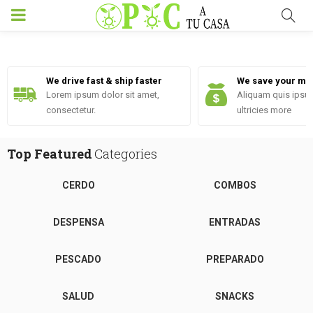
We drive fast & ship faster
We save your mo
Lorem ipsum dolor sit amet,
Aliquam quis ipsu
consectetur.
ultricies more
Top Featured
Categories
CERDO
COMBOS
DESPENSA
ENTRADAS
PESCADO
PREPARADO
SALUD
SNACKS