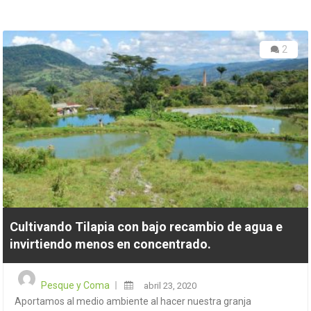
2
Cultivando Tilapia con bajo recambio de agua e
invirtiendo menos en concentrado.
Posted
Pesque y Coma
abril 23, 2020
on
Aportamos al medio ambiente al hacer nuestra granja