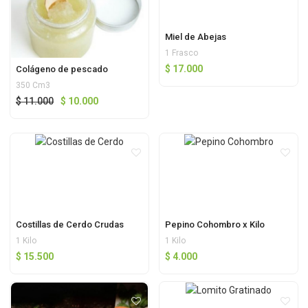
Miel de Abejas
1 Frasco
$
17.000
Colágeno de pescado
350 Cm3
$
11.000
$
10.000
Costillas de Cerdo Crudas
Pepino Cohombro x Kilo
1 Kilo
1 Kilo
$
15.500
$
4.000