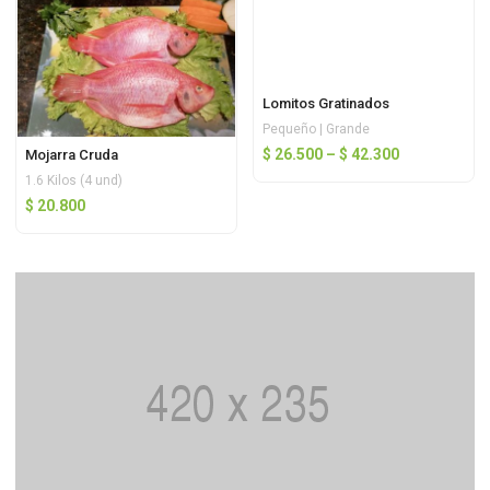
Lomitos Gratinados
Pequeño | Grande
$
26.500
–
$
42.300
Mojarra Cruda
1.6 Kilos (4 und)
$
20.800