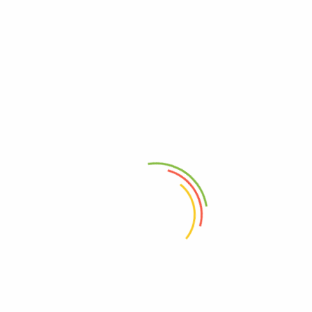
Lomitos Fritos
Mojarra Frita
Pequeño | Grande
Pequeño | Mediano
$
28.500
–
$
31.900
$
20.000
–
$
25.000
Todas Las Categorias
Pescado
Cerdo
Snacks
Despensa