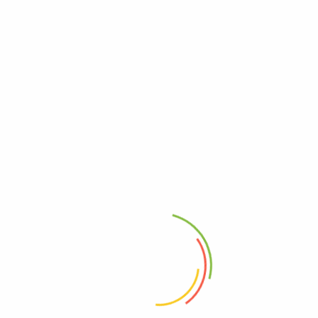
Etiquetas:
cazuela
,
cazuela mariscos
,
preparado
Descripción
Información adicional
Cazuela de Mariscos (pulpo, camarón, palmitos, calamar) con
trocitos de pescado cultivado en nuestra propia granja,
acompañados de arroz, yuca y patacón, un sabor único e
inconfundible.
Peso
1 kg
Productos Relacionados