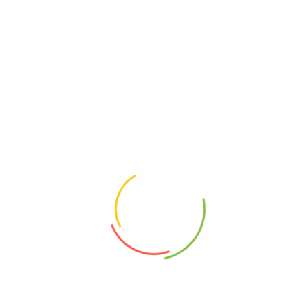
Información adicional
Únicas y deliciosas empanadas rellenas de pescado listas para
COMER.
Peso
0.5 kg
Productos Relacionados
Mojarra Cruda
Mojarra Frita
1.6 Kilos (4 und)
Pequeño | Mediano