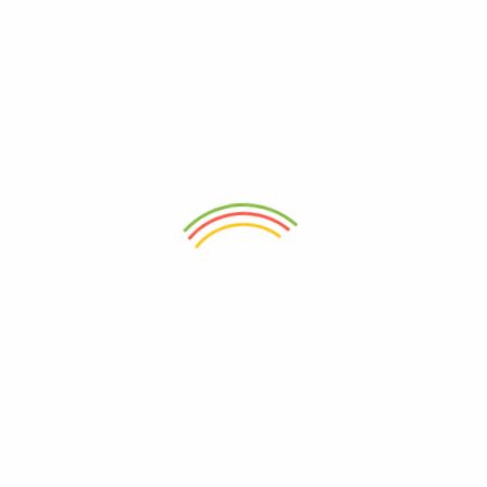
Información adicional
El Café del Rey es sembrado sobre los 1.575 mts. sobre el nivel del
mar, cultivando de manera orgánica ya que su productor se ha
esmerado hace unos 40 años por la no utilización de fumicidas y
preocupado por realizar el RE,RE y la recolección del café de
manera manual dando a éste un tratamiento artesanal. Acto que
finalmente le dan un aroma y una calidad especial.
Peso
0.5 kg
Productos Relacionados
Nuevo
Nuevo