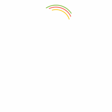
Registrarme
Nombre de Usuario
*
Correo Electrónico
*
Contraseña
*
Sus datos personales se utilizarán para respaldar su experiencia
en este sitio web, para administrar el acceso a su cuenta y para