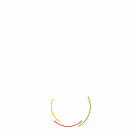
Café Orgánico Tradicional
500 gramos
$
15.000
rgánico Honey
| 500 gr
00
–
$
25.000