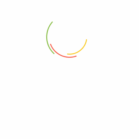
Categorías:
Cerdo
,
Combos
,
Pescado
Etiquetas:
cerdo
,
chuleta
,
filete
,
lomo
,
paquete
,
paquete chuleta +
lomo + filete mojarra
,
pescado
Descripción
Ahora llevamos hasta la puerta del hogar los paquetes de
productos. En este caso obten el paquete de Lomo de cerdo+ Filete
de Mojarra + Chuleta de cerdo y prepara deliciosas recetas con
productos 100% Frescos y producidos por nosotros mismos.
Productos Relacionados
Nuevo