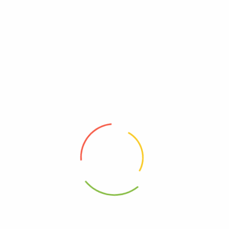
- 6%
Nuevo
PAQ. Lomo+Filete Mojarra+Chuleta
$
32.300
$
30.300
Todas Las Categorias
Pescado
Cerdo
Snacks
Despensa