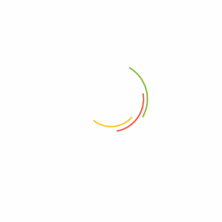
Todas Las Categorias
Pescado
Cerdo
Snacks
Despensa
Salud
Verdura
Seleccionar Precio