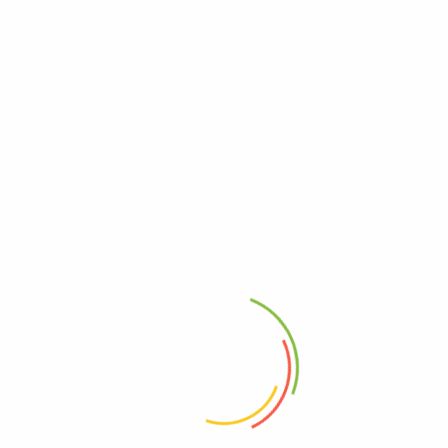
SKU:
lmc1
Categoría:
Cerdo
Etiquetas:
cerdo
,
lomito
,
lomito de cerdo
,
l
NAL
ca, por eso día con día nos exigimos para contar con productos de calid
tallo tiene un gran contenido de carbohidratos además sus hojas tienen 
las vísceras de nuestro pescado el cual tiene una fuente amplia de pro