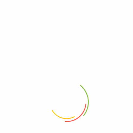
PAQ. Chuleta+Costilla+Lomo
$
33.000
$
30.500
PAQ. Lomo+Filete Mojarra+Chuleta
$
32.300
$
30.300
PAQ. Chuleta+Lomo+Pesuña
$
29.700
$
26.600
Pesuña de Cerdo
$
1.200
Lomo de Cerdo Crudo
$
6.500
Recent Comment
Cris
en
Cultivando Tilapia con bajo recambio de agua e invirtiendo
menos en concentrado.
John
en
Cultivando Tilapia con bajo recambio de agua e invirtiendo
menos en concentrado.