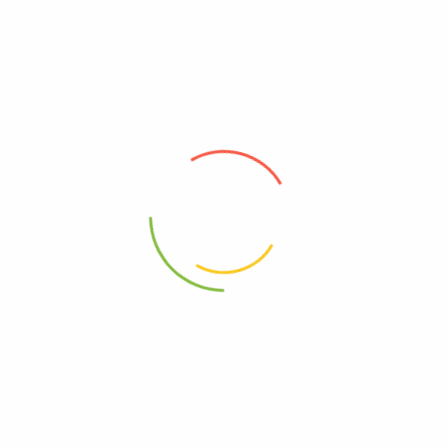
$
45.900
Chuleta de Cerdo Cruda
1 Kilo
$
11.000
- 9%
Nuevo
Trucha Cruda
Lomo de Cerdo Crudo
1.25 Kilos (4 und)
1 Libra
$
22.500
$
20.500
$
6.500