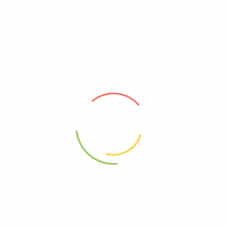
$
4.500
- 9%
Trucha Cruda
$
22.500
$
20.500