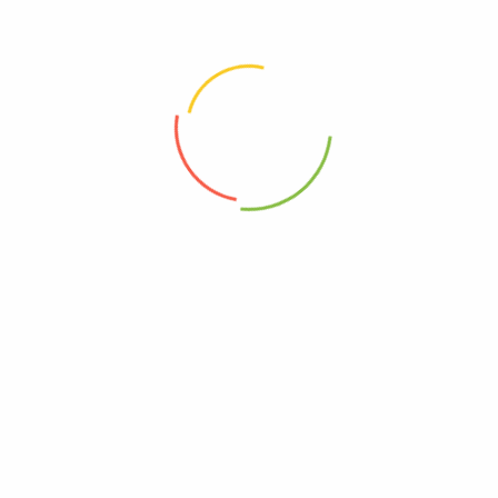
Todas Las Categorias
Pescado
Cerdo
Snacks
Despensa
Salud
Verdura
Productos
PAQ. Chuleta+Costilla+Lomo
$
33.000
$
30.500