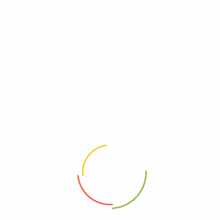
s Fritos
o | Grande
00
–
$
31.900