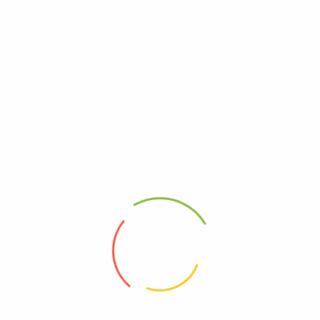
rgánico Honey
| 500 gr
00
–
$
25.000