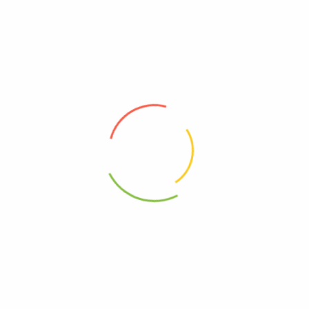
Todas Las Categorias
Pescado
Cerdo
Snacks
Despensa
Salud
Verdura
Seleccionar Precio
FILTRAR