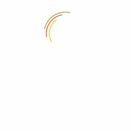
Todas Las Categorias
Pescado
Cerdo
Snacks
Despensa
Salud
Verdura
Productos
PAQ. Chuleta+Costilla+Lomo
$
33.000
$
30.500