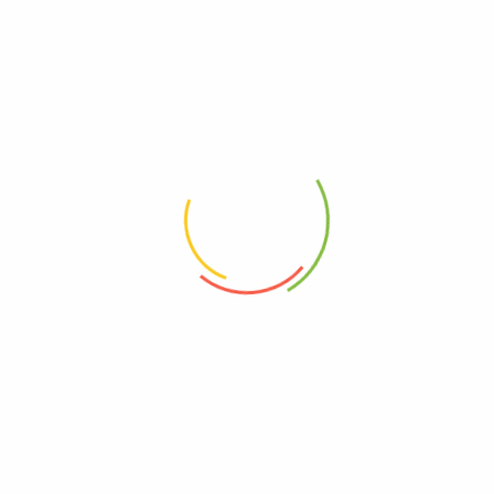
Todas Las Categorias
Pescado
Cerdo
Snacks
Despensa
Salud
Verdura
Seleccionar Precio